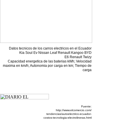
Datos tecnicos de los carros electricos en el Ecuador
Kia Soul Ev Nissan Leaf Renault Kangoo BYD
E6 Renault Twizy
Capacidad energetica de las baterias kWh; Velocidad
maxima en km/h; Autonomia por carga en km; Tiempo de
carga
Fuente:
http://www.elcomercio.com/
tendencias/autoelectrico-ecuador-
costos-tecnologia-electrolineras.html