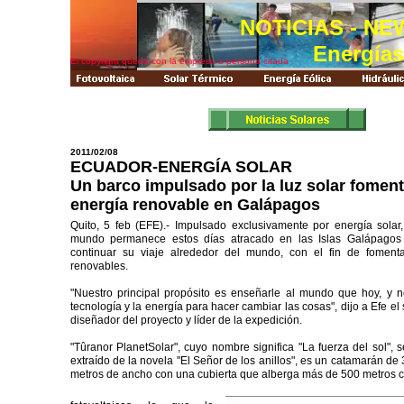
NOTICIAS - NE
Energía
El copyright queda con la empresa o persona citada
2011/02/08
ECUADOR-ENERGÍA SOLAR
Un barco impulsado por la luz solar foment
energía renovable en Galápagos
Quito, 5 feb (EFE).- Impulsado exclusivamente por energía solar
mundo permanece estos días atracado en las Islas Galápagos
continuar su viaje alrededor del mundo, con el fin de foment
renovables.
"Nuestro principal propósito es enseñarle al mundo que hoy, y
tecnología y la energía para hacer cambiar las cosas", dijo a Efe e
diseñador del proyecto y líder de la expedición.
"Tûranor PlanetSolar", cuyo nombre significa "La fuerza del sol", s
extraído de la novela "El Señor de los anillos", es un catamarán de
metros de ancho con una cubierta que alberga más de 500 metros 