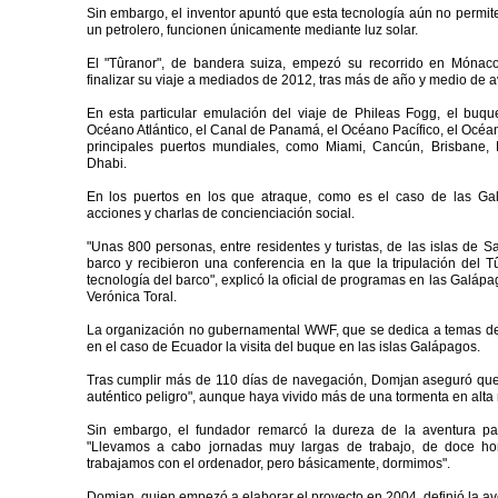
Sin embargo, el inventor apuntó que esta tecnología aún no permi
un petrolero, funcionen únicamente mediante luz solar.
El "Tûranor", de bandera suiza, empezó su recorrido en Mónaco
finalizar su viaje a mediados de 2012, tras más de año y medio de a
En esta particular emulación del viaje de Phileas Fogg, el buque
Océano Atlántico, el Canal de Panamá, el Océano Pacífico, el Océano
principales puertos mundiales, como Miami, Cancún, Brisbane
Dhabi.
En los puertos en los que atraque, como es el caso de las Galá
acciones y charlas de concienciación social.
"Unas 800 personas, entre residentes y turistas, de las islas de Sa
barco y recibieron una conferencia en la que la tripulación del T
tecnología del barco", explicó la oficial de programas en las Galá
Verónica Toral.
La organización no gubernamental WWF, que se dedica a temas de c
en el caso de Ecuador la visita del buque en las islas Galápagos.
Tras cumplir más de 110 días de navegación, Domjan aseguró qu
auténtico peligro", aunque haya vivido más de una tormenta en alta 
Sin embargo, el fundador remarcó la dureza de la aventura par
"Llevamos a cabo jornadas muy largas de trabajo, de doce hor
trabajamos con el ordenador, pero básicamente, dormimos".
Domjan, quien empezó a elaborar el proyecto en 2004, definió la av